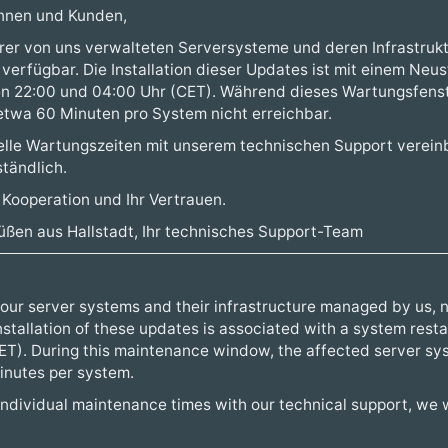
nnen und Kunden,
Ihrer von uns verwalteten Serversysteme und deren Infrastrukt
verfügbar. Die Installation dieser Updates ist mit einem Ne
en 22:00 und 04:00 Uhr (CET). Während dieses Wartungsfenst
etwa 60 Minuten pro System nicht erreichbar.
uelle Wartungszeiten mit unserem technischen Support verein
ständlich.
e Kooperation und Ihr Vertrauen.
üßen aus Hallstadt, Ihr technisches Support-Team
 your server systems and their infrastructure managed by us, 
installation of these updates is associated with a system rest
T). During this maintenance window, the affected server sys
inutes per system.
individual maintenance times with our technical support, we wi